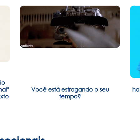
ão
al"
Você está estragando o seu
ha
xto
tempo?
mocionais