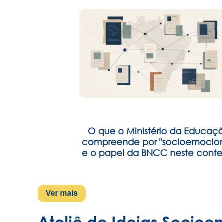
O que o Ministério da Educaç
compreende por "socioemocion
e o papel da BNCC neste conte
Ver mais
Ateliê de Ideias Socioe