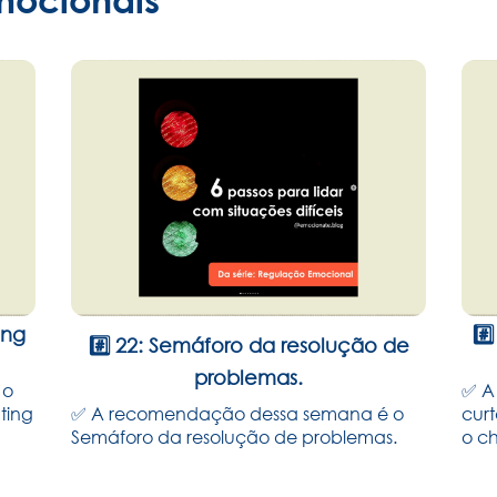
ing
#️
#️⃣ 22: Semáforo da resolução de
problemas.
 o
✅ A
ting
✅ A recomendação dessa semana é o
cur
Semáforo da resolução de problemas.
o ch