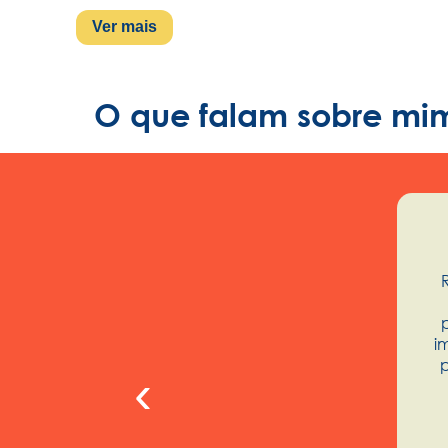
Ver mais
O que falam sobre mi
i
p
‹